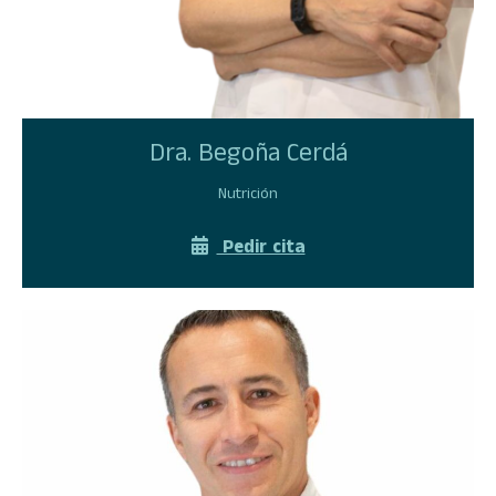
Dra. Begoña Cerdá​
Nutrición
Pedir cita